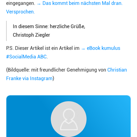
eingegangen.
→ Das kommt beim nächsten Mal dran.
Versprochen.
In diesem Sinne: herzliche Grüße,
Christoph Ziegler
P.S. Dieser Artikel ist ein Artikel im
→ eBook kumulus
#SocialMedia ABC
.
(Bildquelle: mit freundlicher Genehmigung von
Christian
Franke via Instagram
)