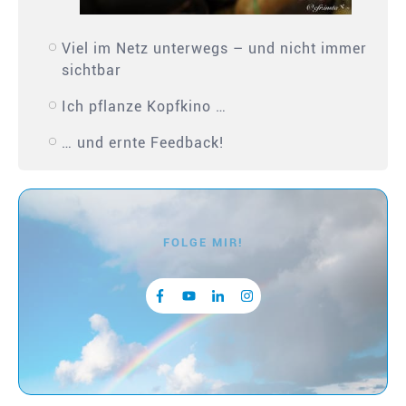
Viel im Netz unterwegs – und nicht immer
sichtbar
Ich pflanze Kopfkino …
… und ernte Feedback!
FOLGE MIR!