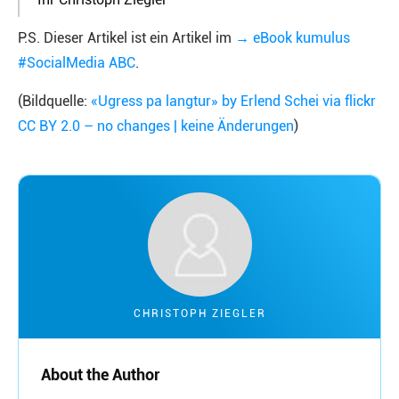
P.S. Dieser Artikel ist ein Artikel im
→ eBook kumulus
#SocialMedia ABC
.
(Bildquelle:
«Ugress pa langtur» by Erlend Schei via flickr
CC BY 2.0 – no changes | keine Änderungen
)
CHRISTOPH ZIEGLER
About the Author