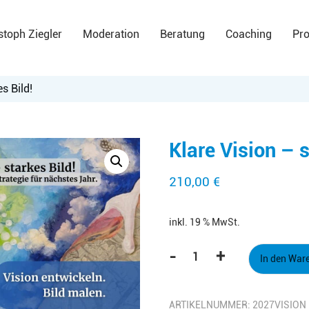
stoph Ziegler
Moderation
Beratung
Coaching
Pro
s Bild!
Klare Vision – s
210,00
€
inkl. 19 % MwSt.
-
+
In den War
Klare
Vision
–
ARTIKELNUMMER:
2027VISION