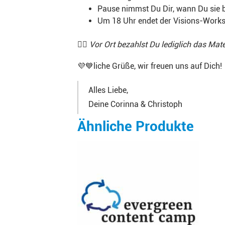
Pause nimmst Du Dir, wann Du sie 
Um 18 Uhr endet der Visions-Worksho
👆🏻 Vor Ort bezahlst Du lediglich das Mate
💜💙liche Grüße, wir freuen uns auf Dich!
Alles Liebe,
Deine Corinna & Christoph
Ähnliche Produkte
Dieses
Produkt
weist
mehrere
Varianten
auf.
Die
Optionen