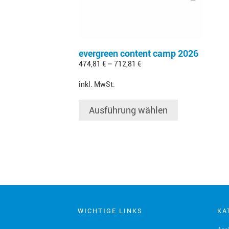
können
auf
der
Produktseite
evergreen content camp 2026
gewählt
474,81
€
–
712,81
€
werden
inkl. MwSt.
Ausführung wählen
WICHTIGE LINKS
KA