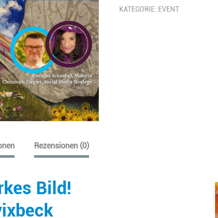
starkes
KATEGORIE:
EVENT
Bild!
Menge
ionen
Rezensionen (0)
rkes Bild!
vixbeck